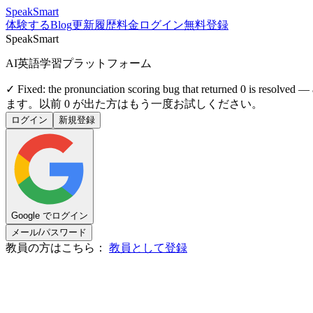
SpeakSmart
体験する
Blog
更新履歴
料金
ログイン
無料登録
SpeakSmart
AI英語学習プラットフォーム
✓ Fixed:
the pronunciation scoring bug that returned 0 is resolved — 
ます。以前 0 が出た方はもう一度お試しください。
ログイン
新規登録
Google でログイン
メール/パスワード
教員の方はこちら：
教員として登録